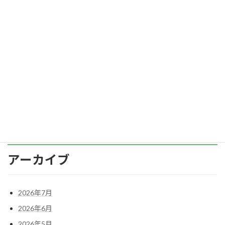
━個人の価値観が文化を動かす力━ 企業文化
を変えたい。 ━そう願う経営者や人事担当者は
少なくありません。 しかし、「組織文化」は単
なる制度やスローガンではなく、組織に根づい
た「価値観の集積」です。 では、個人の価値観
の […]
続きを読む
投
1
2
3
»
固
固
固
定
定
定
稿
ペ
ペ
ペ
ー
ー
ー
の
ジ
ジ
ジ
ペ
アーカイブ
ー
ジ
2026年7月
送
2026年6月
2026年5月