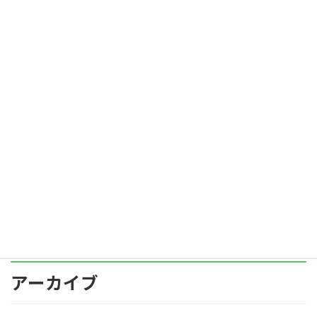
するのは、生産性を下げることになるので、よ
くない […]
続きを読む
部下が言うことを聞かない理由
blog
2022年11月1日
みなさんは、部下が言うことを聞かないなあ、
と思ったことはありますか？
なぜ、部下は上司の言うことをきかないのでし
ょうか？
続きを読む
アーカイブ