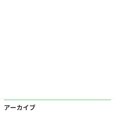
ーム、生産性が高いチームの条件の第一 […]
続きを読む
新入社員の３人に1人は
blog
2022年4月1日
４月を迎え、新入社員を迎える季節となりまし
た。 新入社員を迎えるとなると、「今年はどん
な子が入ってくるかな」とちょっとワクワクし
ていたことを思い出します。 ところで、「新入
社員の３人に1人は３年以内に企業を退職」こ
の事実 […]
続きを読む
アーカイブ