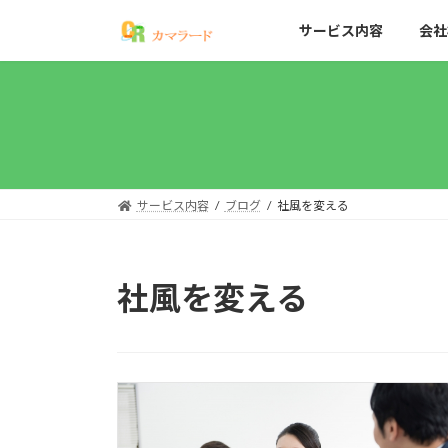
コ
ナ
サービス内容
会社
ン
ビ
テ
ゲ
ン
ー
ツ
シ
へ
ョ
ス
ン
キ
に
ッ
移
サービス内容
ブログ
社風を変える
プ
動
社風を変える