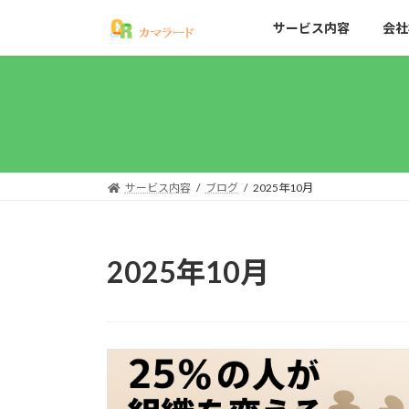
コ
ナ
サービス内容
会社
ン
ビ
テ
ゲ
ン
ー
ツ
シ
へ
ョ
ス
ン
キ
に
ッ
移
サービス内容
ブログ
2025年10月
プ
動
2025年10月