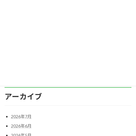
━個人の価値観が文化を動かす力━ 企業文化
を変えたい。 ━そう願う経営者や人事担当者は
少なくありません。 しかし、「組織文化」は単
なる制度やスローガンではなく、組織に根づい
た「価値観の集積」です。 では、個人の価値観
の […]
続きを読む
投
1
2
…
7
»
固
固
固
定
定
定
稿
ペ
ペ
ペ
ー
ー
ー
の
ジ
ジ
ジ
ペ
アーカイブ
ー
ジ
2026年7月
送
2026年6月
2026年5月