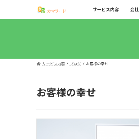
コ
ナ
サービス内容
会社
ン
ビ
テ
ゲ
ン
ー
ツ
シ
へ
ョ
ス
ン
キ
に
ッ
移
サービス内容
ブログ
お客様の幸せ
プ
動
お客様の幸せ