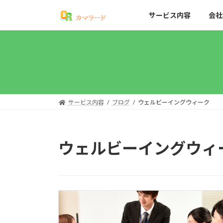
コ
ナ
サービス内容
会社
ン
ビ
テ
ゲ
ン
ー
ツ
シ
へ
ョ
ス
ン
キ
に
ッ
移
サービス内容
ブログ
ウェルビーイングウィーク
プ
動
ウェルビーイングウィ