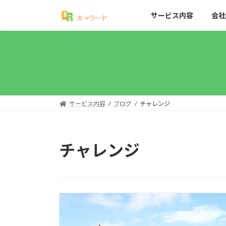
コ
ナ
サービス内容
会社
ン
ビ
テ
ゲ
ン
ー
ツ
シ
へ
ョ
ス
ン
キ
に
ッ
移
サービス内容
ブログ
チャレンジ
プ
動
チャレンジ