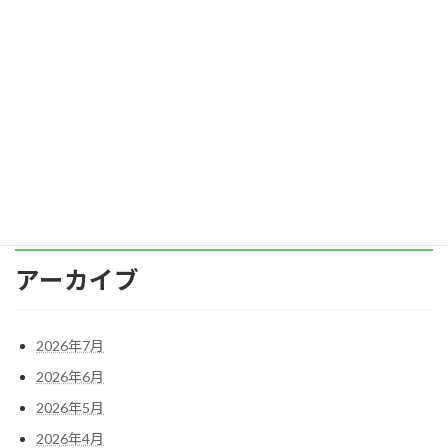
ますよう、心よりお祈り申し上げます。 さ
て、まずは昨年のハラスメントの相談件数につ
いてお伝えしたいと思います。 一般社団法人徳
志 […]
続きを読む
投
1
2
»
固
固
定
定
稿
ペ
ペ
ー
ー
の
ジ
ジ
ペ
アーカイブ
ー
ジ
2026年7月
送
2026年6月
り
2026年5月
2026年4月