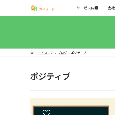
コ
ナ
サービス内容
会社
ン
ビ
テ
ゲ
ン
ー
ツ
シ
へ
ョ
ス
ン
キ
に
ッ
移
サービス内容
ブログ
ポジティブ
プ
動
ポジティブ