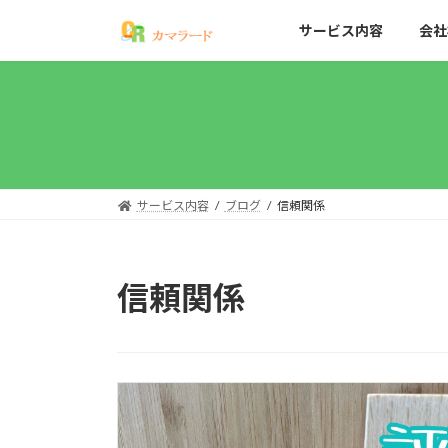
コ
ナ
サービス内容
会社
ン
ビ
テ
ゲ
ン
ー
ツ
シ
へ
ョ
ス
ン
キ
に
ッ
移
サービス内容
ブログ
信頼関係
プ
動
信頼関係