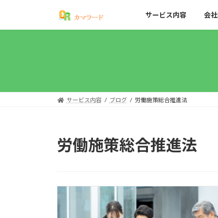
コ
ナ
サービス内容
会社
ン
ビ
テ
ゲ
ン
ー
ツ
シ
へ
ョ
ス
ン
キ
に
ッ
移
サービス内容
ブログ
労働施策総合推進法
プ
動
労働施策総合推進法