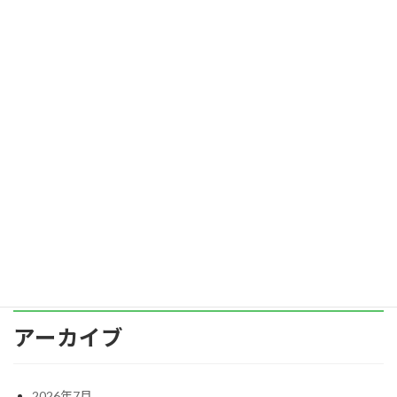
でしょうか？ 目標を立てると、どんなメリッ
[…]
続きを読む
劣等感を手放す方法
blog
2022年9月1日
人はなぜ劣等感を感じるのでしょうか？
劣等感を手放すことができれば、毎日はもっと
楽しくなります。
続きを読む
アーカイブ
2026年7月