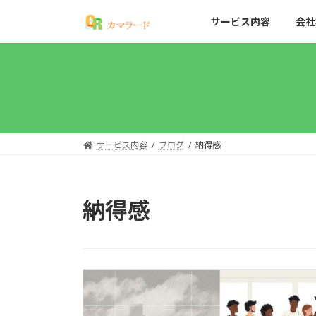
コ
ナ
サービス内容
会社
ン
ビ
テ
ゲ
ン
ー
ツ
シ
へ
ョ
ス
ン
キ
に
ッ
移
サービス内容
ブログ
納得感
プ
動
納得感