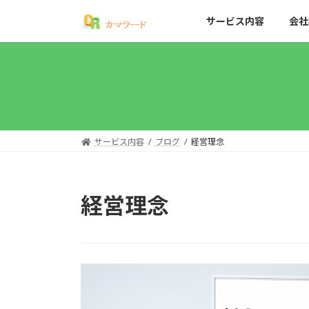
コ
ナ
サービス内容
会社
ン
ビ
テ
ゲ
ン
ー
ツ
シ
へ
ョ
ス
ン
キ
に
ッ
移
サービス内容
ブログ
経営理念
プ
動
経営理念