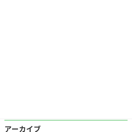
化） 防止措置はどのような効果をあげているで
し […]
続きを読む
相談窓口設置の落とし穴
blog
2022年12月15日
2021年６月に某運送業の会社で、上司のパワハ
ラにより自殺した事件がありました。 この事件
は、相談窓口が機能しなかったことによる悲劇
です。 ●事件の概要 某運送会社の男性営業係長
（当時39歳）は、２名の上司から度重なる叱
[…]
続きを読む
アーカイブ