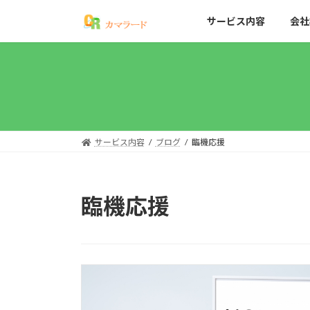
コ
ナ
サービス内容
会社
ン
ビ
テ
ゲ
ン
ー
ツ
シ
へ
ョ
ス
ン
キ
に
ッ
移
サービス内容
ブログ
臨機応援
プ
動
臨機応援