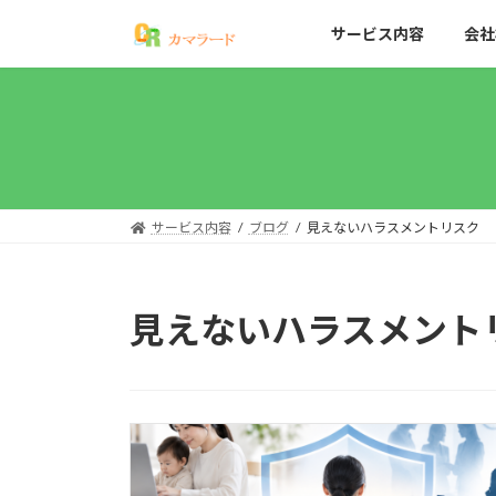
コ
ナ
サービス内容
会社
ン
ビ
テ
ゲ
ン
ー
ツ
シ
へ
ョ
ス
ン
キ
に
ッ
移
サービス内容
ブログ
見えないハラスメントリスク
プ
動
見えないハラスメント