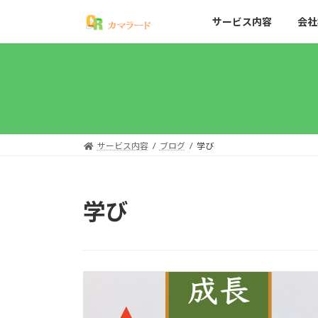
コ
ナ
サービス内容
会社
ン
ビ
テ
ゲ
ン
ー
ツ
シ
へ
ョ
ス
ン
キ
に
ッ
移
サービス内容
ブログ
学び
プ
動
学び