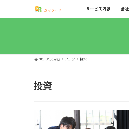
コ
ナ
サービス内容
会社
ン
ビ
テ
ゲ
ン
ー
ツ
シ
へ
ョ
ス
ン
キ
に
ッ
移
サービス内容
ブログ
投資
プ
動
投資